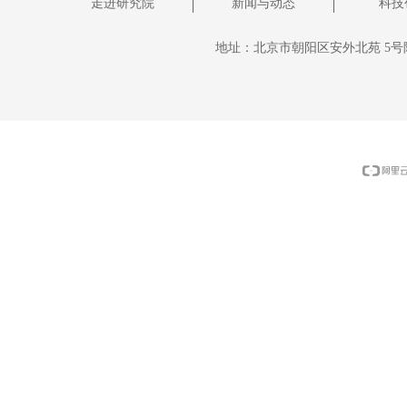
走进研究院
新闻与动态
科技
地址：
北京市朝阳区安外北苑 5号