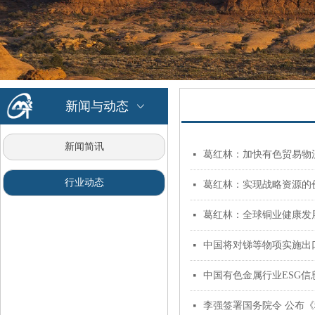
新闻与动态
ꀁ
新闻简讯
葛红林：加快有色贸易物
넷
行业动态
葛红林：实现战略资源的
넷
葛红林：全球铜业健康发
넷
中国将对锑等物项实施出
넷
中国有色金属行业ESG
넷
李强签署国务院令 公布
넷