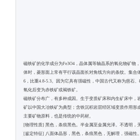
磁铁矿的化学成分为Fe3O4，晶体属等轴晶系的氧化物矿
体时，菱形面上常有平行该晶面长对角线方向的条纹。集合体
6，比重4.8-5.3。因为它具有强磁性，中国古代又称为
氧化后变为赤铁矿或褐铁矿。
磁铁矿分布广，有多种成因。生于变质矿床和内生矿床中，
矿以中国大冶铁矿为典型；含铁沉积岩层经区域变质作用形
主要矿物原料，也是传统的中药材。
[物理性质] 黑色，条痕黑色。半金属至金属光泽。不透明，
[鉴定特征] 八面体晶形，黑色，条痕黑色，无解理，强磁