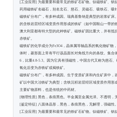
[工业应用] 为最重要和最常见的铁矿石矿物。钛磁铁矿、钒
药用磁铁矿名磁石，别名玄石、慈石、灵磁石、吸铁石、吸
磁铁矿分布广，有多种成因。瑞典基鲁纳是典型的岩浆矿床
的含铁岩层经区域变质作用形成的铁矿（如中国鞍山一带的
澳大利亚都有特大型的此种铁矿。磁铁矿因比重大，并有抵
赤铁矿。
磁铁矿的化学成分为Fe3O4，晶体属等轴晶系的氧化物矿
体时，菱形面上常有平行该晶面长对角线方向的条纹。集合体
6，比重4.8-5.3。因为它具有强磁性，中国古代又称为
氧化后变为赤铁矿或褐铁矿。
磁铁矿分布广，有多种成因。生于变质矿床和内生矿床中，
矿以中国大冶铁矿为典型；含铁沉积岩层经区域变质作用形
主要矿物原料，也是传统的中药材。
[物理性质] 黑色，条痕黑色。半金属至金属光泽。不透明，
[鉴定特征] 八面体晶形，黑色，条痕黑色，无解理，强磁
[工业应用] 为最重要和最常见的铁矿石矿物。钛磁铁矿、钒