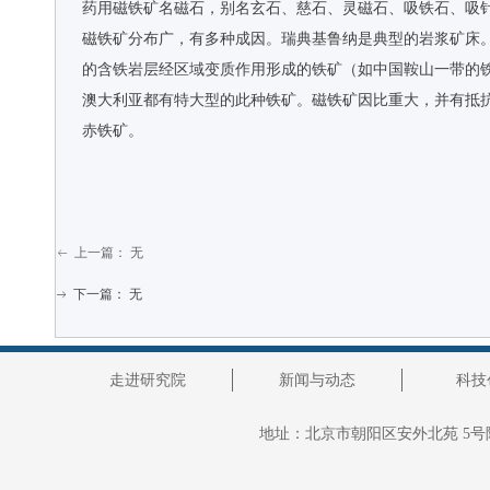
药用磁铁矿名磁石，别名玄石、慈石、灵磁石、吸铁石、吸
磁铁矿分布广，有多种成因。瑞典基鲁纳是典型的岩浆矿床
的含铁岩层经区域变质作用形成的铁矿（如中国鞍山一带的
澳大利亚都有特大型的此种铁矿。磁铁矿因比重大，并有抵
赤铁矿。
上一篇：
无
ꂃ
下一篇：
无
ꁹ
走进研究院
新闻与动态
科技
地址：
北京市朝阳区安外北苑 5号