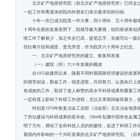
北京矿产地质研究院（前北京矿产地质研究所）已经走
一起工作和离退休的院内外朋友们表示最亲切的问候。
十年一庆已成为院里一件大事，四十周年、五十周年都
十周年在新的发展形势下，院领导极为重视，组织座谈筹划
情工作了解甚少，加之年岁已高，提笔忘字，实难写出一篇
些往事片段和感受，责无旁贷，作为院庆六十周年之纪念。
一、北京矿产地质研究所的建立、恢复和发展
（一）建院（所）六十年发展的概述
自1955处建所以来，随着不同时期国家经济建设的发
的艰苦创业，勤奋工作，锐意进取，共同努力。认真执行上
有成效的工作，取得了使人称赞的高水平科研成果和重要工
一定程度上影响了科研工作进程，尤以文革期间破坏最大，
特别是1979年恢复冶金工业部（冶金部）北京冶金地
了所址建设与科研成果的双丰收。1984年划属中国有色金属
明了方向，调动了全所科技人员的积极性，促进了科研工作
着国内外影响的一个兴旺发展的北京矿产地质研究院。（后