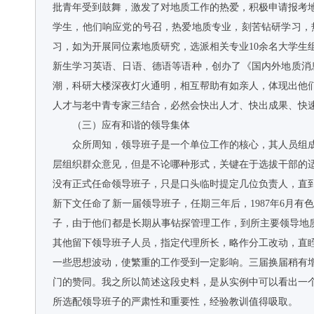
批青年受到鼓舞，激发了对地质工作的热爱，积极申请报考
学生，他们响应党的号召，热爱地质专业，刻苦钻研学习，
习，如为开展同位素地质研究，选派相关专业10余名大学
新生学习英语、日语、德语等语种，创办了《国内外地质消
潮，科研大楼深夜灯火通明，相互帮助有如亲人，体现出他
人才与老中青专家三结合，必然会快出人才、快出成果、快
（三）应有和谐的领导集体
众所周知，领导班子是一个单位工作的核心，其人员组
层组织群众意见，但是不论哪种形式，关键在于选拔干部的适
没有正式任命领导班子，只是口头临时提定几位负责人，直到1
新下文任命了新一届领导班子，任期三年后，1987年6月
子，由于他们都是长期从事钻探管理工作，到所主要领导地质
其他留下领导班子人员，指定代理所长，略作分工改动，直
一些思想波动，使繁重的工作受到一定影响。三届换届稍有
门的赞同。我之所以简述这段史料，是从实例中可以看出一
所选配领导班子的严肃性和重要性，经验教训值得吸取。