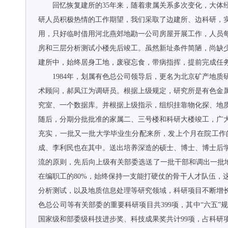
回忆恢复建所的35年来，随着隶属关系多次变化，大
研人员积极热情的工作期望，我们采取了边建所、边科研，
用，只好临时借用河北燕郊地勘一公司房屋开展工作，人员
房和三层分析测试小楼先后竣工。虽然新址条件简陋，尚缺
建所中，始终居身工地，废寝忘食，带病指挥，提前完成任
1984年，划属有色总公司领导后，更名为北京矿产地
术顾问，郝凤江为调研员。根据上级规定，研究所是有色金
究室、一个数据库。并根据上级指示，组织挂靠物化探、地
随后，分期分批批准的家属二、三号楼和科研大楼竣工，广
充实，一批又一批大学毕业生分配来所，发上个月在院工作
成、李利民也在其中。送出培养深造的硕士、博士、博士后
流的原则，先后向上级有关部委选送了一批干部和调出一批
在编职工的80%，始终保持一支能打硬仗的骨干人才队伍
分析测试，以及地质信息处理等研究领域，科研项目不断增长，
色总公司等有关部委的重要科研项目共399项，其中“六五”规划
国家级和部委级科技进步奖、科技成果奖共计99项，占科研项