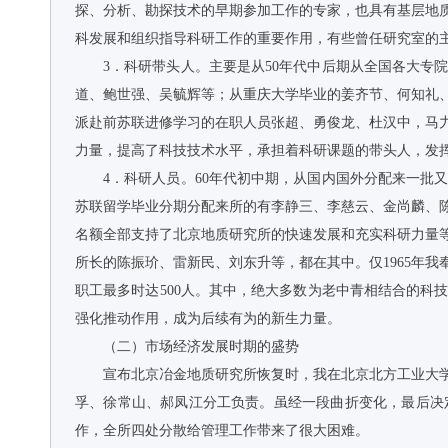
探、分析、勘探技术的早期参加工作的专家，也具有基层地
科发展和组织指导科研工作的重要作用，有些曾任研究室的
3．科研带头人。主要是从50年代中后期从全国各大
道、鲍世强、吴毓辉等；从重庆大学毕业的姜齐节、何知礼
派赴前苏联进修学习的在职人员张超、勇俊龙、杜汉中，马
力量，提高了科技技术水平，承担着科研课题的带头人，发
4．科研人员。60年代初中期，从国内国外分配来一
苏联留学毕业分期分配来所的有李静三、李慈云、金尚麟、
名额全部支持了北京地质研究所的快速发展和充实科研力量
所长的陈振玠、雷新民、刘东升等，都在其中。仅1965年
职工最多时达500人。其中，绝大多数为老中青相结合的
强化推动作用，成为后续有为的新生力量。
（二）市场经济发展时期的盛势
宣布北京冶金地质研究所恢复时，我在北京北方工业大
孚、徐常山、郝凤江分工负责。虽经一段曲折变化，最后决
作，全所四处分散给管理工作带来了很大困难。