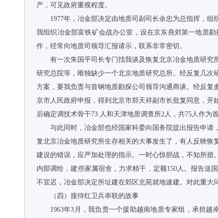
产，可见政府重视程度。
1977年，冶金部决定由地质司副司长余忠为总指挥，
我组织冶金部富铁矿会战办公室，设在京东燕郊第一地质勘
作，经常向地质司领导汇报请示，联系非常密切。
有一次朱国平司长专门找我谈及恢复北京冶金地质研究
研究总院等，唯独缺少一个北京地质研究总所。经反复几次
方案，要我负责与首钢地质勘探公司领导沟通商谈。经反复
京市人民政府申报，得到北京市郑天祥副市长批复同意，开
后确定调技术骨干73 人和天津地质调查所2人，共75人作
与此同时，冶金部也经国家科委向国务院提出报告申请
复北京冶金地质研究所生存相关的大事发生了，有人反映恢
建设的错误，应严加处理的指示。一时心惊胆战，不知所措
内部调给，建些家属宿舍，力求精干，定额150人。报告
不宜迟，冶金部决定所址建在郊区北苑就地速建。对此重大
（四）接待红卫兵串联的故事
1963年3月，我负责一个援助越南地质专家组，承担