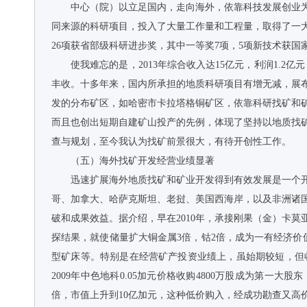
中心（院）以立足国内，走向海外，依靠科技发展创业
同来源的科研项目，投入了大量工作量和工程量，取得了一
26项获省部级科研进步奖，其中一等奖7项，5项新技术获国
使我难忘的是，2013年综合收入达15亿元，利润1.2
丰收。十多年来，国内所承担的地质科研项目有增无减，展
发的分布矿区，如哈密市卡拉塔格铜矿区，依靠科研找矿和
而且也创出短期自建矿山投产的先例，体现了坚持以地质找
查与规划，至今我认为找矿前景很大，有待开创性工作。
（五）海外找矿开发经营业绩显著
迅速扩展海外地质找矿和矿业开发得到有效发展是一个
哥、加拿大、哈萨克斯坦、老挝、美国西海岸，以及非洲诸
破和成果效益。据介绍，早在2010年，承接刚果（金）卡
探结果，就使储量扩大铜金属3倍，钴2倍，成为一有经济价
型矿床等。特别是在经营矿产投资业绩上，虽始期较短，但
2009年中色地科0.05加元价格收购4800万股成为第一
倍，市值上升到10亿加元，这种低价购入，经成功勘查又高