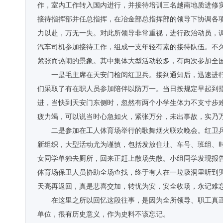
作，室内工作转入国内进行，并接待培训三名越南地质进修实
接待指挥部并任总指挥，在冶金部总指挥部的领导下协调各
力以赴，万无一失。对此所领导非常重视，进行政治动员，
汽车司机参加接待工作，组成一支年轻有素的接待队伍。不
紧张而热闹的景象。其中集体大型活动较多，有两次参加全
一是毛主席在天安门检阅红卫兵。接到通知后，迅速进
们采取了有在职人员参加陪伴以防万一。当日按规定早起到
进，当快到天安门东侧时，忽然有两个小学生体力不支寸步
疲力竭，可以说当时心急如火，紧张万分，未出事故，实乃
二是参加在工人体育场举行的歌舞烟火联欢晚会。红卫
新组织，大型活动尤为谨慎，包括发放住址、车号、班组、
女同学单独去厕所，回来正赶上散场失散。小组同学发现报
体育场保卫人员协助全场查找，终于有人在一垃圾洞里听到
天亮再返回，真是悲喜交加，转忧为安，安全收场，永记难
在这里之所以回忆这段往事，是因为全所领导、职工真
单位，很有历史意义，作为史料不该忘记。