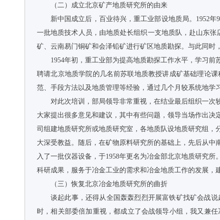
（二）成立北京矿产地质研究所的由来
新中国成立后，百业待兴，重工业部设地质局。1952
一批地质技术人员，由地质处长组织一支地质队，赴山东张店
矿、云南易门铜矿和会泽铅矿进行矿区地质勘探。与此同时
1954年初，重工业部为提高地质勘探工作水平，学习
聘请北京地质学院的几名前苏联地质教授讲成矿基础理论课
范、手段方法以及地质管理等经验，通过几个月较系统地学
对此次培训，部局领导非常重视，在结业最后组织一次
大家提出很多意见和建议，其中有些问题，领导当场作出决
司组建地质研究所或地质研究室，各地质队设地质研究组，
大深受教益。随后，在矿物原料研究所的基础上，先后从中
入了一批仪器设备，于1958年更名为冶金部北京地质研究所
科研成果，服务于冶金工业的需求和冶金地质工作的发展，
（三）恢复北京冶金地质研究所的曲折
谈起此事，还得从全国轰轰烈烈开展富铁矿找矿会战说
时，相关部委倍加重视，都成立了会战领导小组，我又兼任