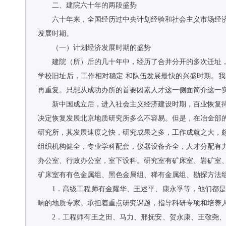
二、建院六十年的两段盛势
六十年来，全国经历过中央计划经验和社会主义市场经
发展时期。
（一）计划经济发展时期的盛势
建院（所）后的几十年中，经历了合并分开的多次迁址
学校旧址后，工作相对稳定 和队伍发展最快的兴盛时期。
再重复。只想从成功办所的首要因素人才这一侧面简介这一
新中国成立后，进入社会主义经济建设时期，百业恢复
决定恢复发展北京地质研究所多么不容易。但是，在冶金部
研究所，其发展速度之快，研究成果之多，工作成就之大，
组织机构健全，专业学科配套，仪器设备齐全，人才分配有
办公室、行政办公室，室下设科。研究室有矿床室、岩矿室
矿床室有有色金属组、黑色金属组、稀有金属组、勘探方法
1．高级工程师有金耀华、王述平、康永孚等，他们都
响的地质专家。承担着重点研究课题，指导科研专项和培养
2．工程师有王之田、马力、邢抚安、贺永康、王敬尧