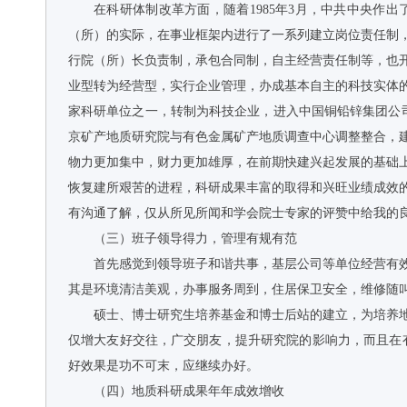
在科研体制改革方面，随着1985年3月，中共中央
（所）的实际，在事业框架内进行了一系列建立岗位责任制，
行院（所）长负责制，承包合同制，自主经营责任制等，也开
业型转为经营型，实行企业管理，办成基本自主的科技实体的奋
家科研单位之一，转制为科技企业，进入中国铜铅锌集团公司，
京矿产地质研究院与有色金属矿产地质调查中心调整整合，
物力更加集中，财力更加雄厚，在前期快建兴起发展的基础
恢复建所艰苦的进程，科研成果丰富的取得和兴旺业绩成效
有沟通了解，仅从所见所闻和学会院士专家的评赞中给我的
（三）班子领导得力，管理有规有范
首先感觉到领导班子和谐共事，基层公司等单位经营有
其是环境清洁美观，办事服务周到，住居保卫安全，维修随
硕士、博士研究生培养基金和博士后站的建立，为培养
仅增大友好交往，广交朋友，提升研究院的影响力，而且在
好效果是功不可末，应继续办好。
（四）地质科研成果年年成效增收