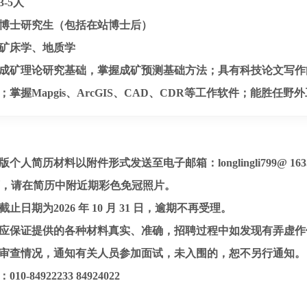
-5人
博士研究生（包括在站博士后）
矿床学、地质学
成矿理论研究基础，掌握成矿预测基础方法；具有科技论文写作
掌握Mapgis、ArcGIS、CAD、CDR等工作软件；能胜任野
子版个人简历材料以附件形式发送至电子邮箱：longlingli799@ 
历，请在简历中附近期彩色免冠照片。
截止日期为2026 年 10 月 31 日，逾期不再受理。
人员应保证提供的各种材料真实、准确，招聘过程中如发现有弄虚
资格审查情况，通知有关人员参加面试，未入围的，恕不另行通知。
10-84922233 84924022