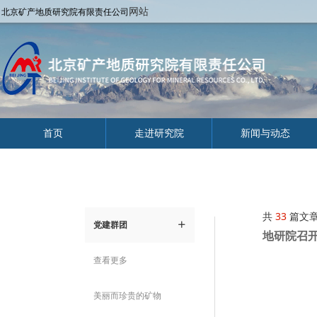
网站
北京矿产地质研究院有限责任公司
首页
走进研究院
新闻与动态
共
33
篇文
党建群团
ꄶ
地研院召
查看更多
美丽而珍贵的矿物