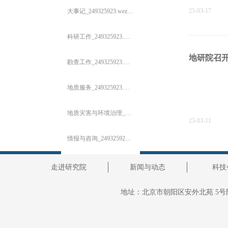
25-03-17
大事记_249325923.wezhan.cn
科研工作_249325923.wezhan.cn
地研院召
勘查工作_249325923.wezhan.cn
地质服务_249325923.wezhan.cn
地质灾害与环境治理_249325923.wezhan.cn
25-03-11
情报与咨询_249325923.wezhan.cn
产业公司_249325923.wezhan.cn
走进研究院
新闻与动态
心向党 迎
科技
招贤纳士_249325923.wezhan.cn
地址：
北京市朝阳区安外北苑 5号
事业部介绍
ꄶ