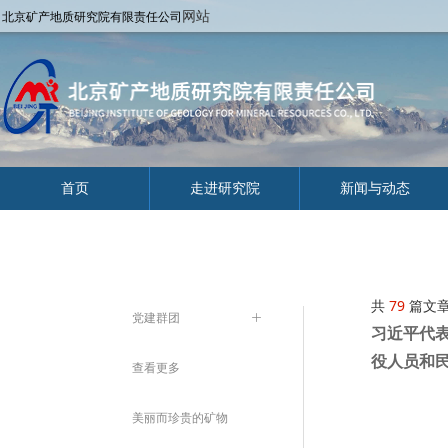
网站
北京矿产地质研究院有限责任公司
首页
走进研究院
新闻与动态
共
79
篇文
党建群团
ꄶ
习近平代
役人员和
查看更多
美丽而珍贵的矿物