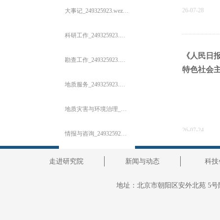
26-07-28
大事记_249325923.wezhan.cn
科研工作_249325923.wezhan.cn
《人民日
勘查工作_249325923.wezhan.cn
特色社会
地质服务_249325923.wezhan.cn
地质灾害与环境治理_249325923.wezhan.cn
26-07-24
情报与咨询_249325923.wezhan.cn
产业公司_249325923.wezhan.cn
走进研究院
新闻与动态
科技
中共中央
招贤纳士_249325923.wezhan.cn
地址：
北京市朝阳区安外北苑 5号
事业部介绍
ꄶ